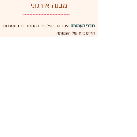
מבנה אירגוני
חברי העמותה
הינם הורי הילדים המתחנכים במסגרות
החינוכיות של העמותה.
ועד העמותה
מורכב מהורים מתנדבים שנבחרו
באסיפה הכללית של העמותה. הועד נושא באחריות
המשפטית והכלכלית לניהולה התקין
מנכ"לית העמותה
אשר תפקידה הינו ניהול העמותה
ממבט-על: טיפוח הקשר עם ההורים והצוות, תכנון
ובניה של עתיד העמותה ועבודה שוטפת עם הרשויות
ושותפים לדרך ועוד.
מנהלת אדמיניסטרטיבית
אשר נושאת באחריות על
ניהולה השוטף של העמותה תוך הקפדה על ניהול תקין
בהתאם לדרישות רשם העמותות, רכש ועבודה מול
ספקים ורשויות, ניהול כספים, רישוי גנים, רישום ועוד.